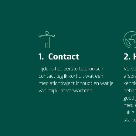
1. Contact
2.
Tijdens het eerste telefonisch
Verv
contact leg ik kort uit wat een
afspr
mediationtraject inhoudt en wat je
kenni
van mij kunt verwachten.
hebbe
goed 
media
Julli
start