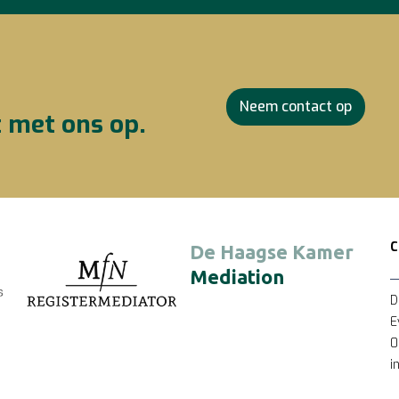
Neem contact op
t met ons op.
De Haagse Kamer
Mediation
D
E
0
i