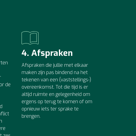
4. Afspraken
rten
Afspraken die jullie met elkaar
maken zijn pas bindend na het
r
tekenen van een (vaststellings-)
or de
overeenkomst. Tot die tijd is er
altijd ruimte en gelegenheid om
ergens op terug te komen of om
jd
opnieuw iets ter sprake te
lict
brengen.
n
ere
ot zes