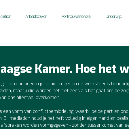
diation
Arbeidszaken
Vertrouwenswerk
Onderwijs
Haagse Kamer. Hoe het w
ega communiceren jullie niet meer en de werksfeer is behoorlijk
den, maar jullie worden het niet eens als het gaat om de zorg 
et kan ons allemaal overkomen.
is een vorm van conflictbemiddeling, waarbij beide partijen o
Bij mediation houd je het heft volledig in eigen hand en beslisse
n afspraken worden vormgegeven - zonder tussenkomst van ee