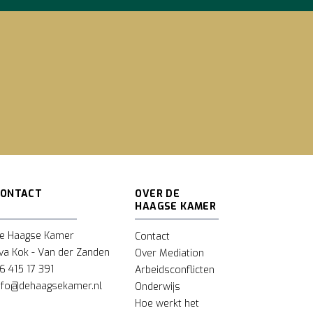
CONTACT
OVER DE
HAAGSE KAMER
e Haagse Kamer
Contact
va Kok - Van der Zanden
Over Mediation
6 415 17 391
Arbeidsconflicten
nfo@dehaagsekamer.nl
Onderwijs
Hoe werkt het