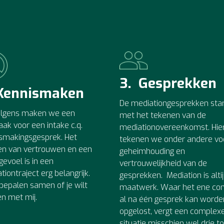
3. Gesprekken
 Kennismaken
De mediationgesprekken sta
olgens maken we een
met het tekenen van de
aak voor een intake c.q.
mediationovereenkomst. Hie
smakingsgesprek. Het
tekenen we onder andere vo
n van vertrouwen en een
geheimhouding en
gevoel is in een
vertrouwelijkheid van de
tiontraject erg belangrijk.
gesprekken. Mediation is alti
e bepalen samen of je wilt
maatwerk. Waar het ene conf
en met mij.
al na één gesprek kan worde
opgelost, vergt een complex
situatie misschien wel drie t